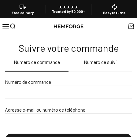
Passer au contenu
local_shipping
autorenew
★★★★★
Trusted by 50,000+
Free delivery
Easy returns
HEMFORGE
Menu
Recherche
Pani
Suivre votre commande
Numéro de commande
Numéro de suivi
Numéro de commande
Adresse e-mail ou numéro de téléphone